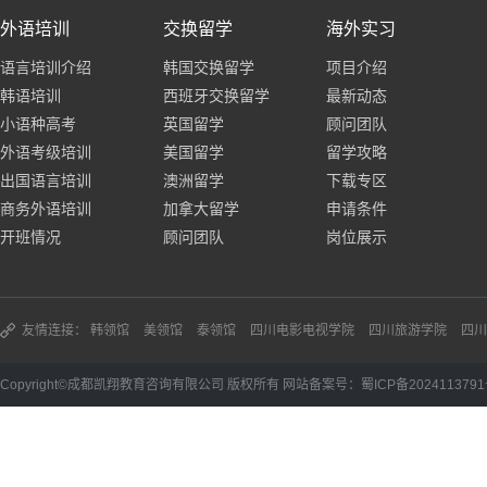
外语培训
交换留学
海外实习
语言培训介绍
韩国交换留学
项目介绍
韩语培训
西班牙交换留学
最新动态
小语种高考
英国留学
顾问团队
外语考级培训
美国留学
留学攻略
出国语言培训
澳洲留学
下载专区
商务外语培训
加拿大留学
申请条件
开班情况
顾问团队
岗位展示
友情连接：
韩领馆
美领馆
泰领馆
四川电影电视学院
四川旅游学院
四川
Copyright©成都凯翔教育咨询有限公司 版权所有 网站备案号：蜀ICP备2024113